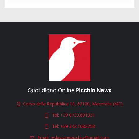
Quotidiano Online
Picchio News
Corso della Repubblica 10, 62100, Macerata (MC)
Tel:
+39 0733.691331
Tel:
+39 342.1682258
Email:
redazionepicchio@gmail.com