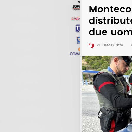
Montecos
distribut
due uomi
PICCHIO NEWS
di