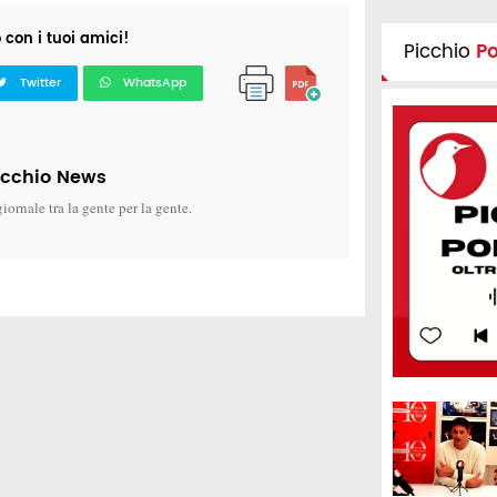
o con i tuoi amici!
Picchio
P
Twitter
WhatsApp
icchio News
giornale tra la gente per la gente.