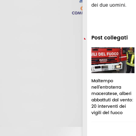
dei due uomini.
Post collegati
ntelago Celtic
Aiuta una donna in
Maltempo
tival, controlli
difficoltà, ma viene
nell’entroterra
i carabinieri: sei
scambiato per il
maceratese, alberi
rsone segnalate
molestatore: finisce
abbattuti dal vento:
r droga
in ospedale per una
20 interventi dei
bottigliata
vigili del fuoco