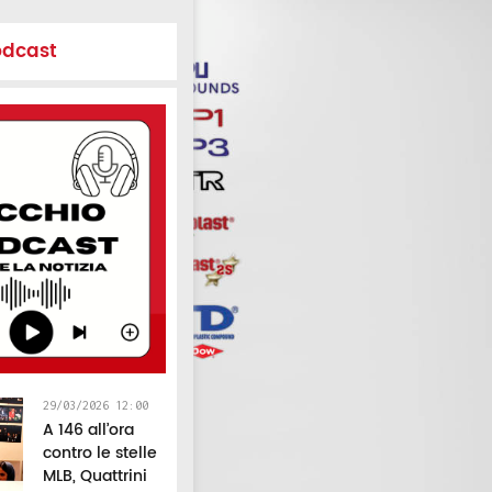
odcast
29/03/2026 12:00
A 146 all’ora
contro le stelle
MLB, Quattrini