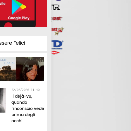
ssere Felici
02/08/2026 11:40
Il déjà-vu,
quando
l’inconscio vede
prima degli
occhi