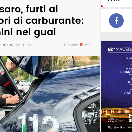
aro, furti ai
ori di carburante:
ni nei guai
07/10/2024 11:05
STAMPA
PDF