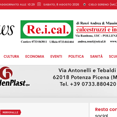
AGGIORNATO ALLE: 10:29
SABATO, 8 AGOSTO 2026
CIELO SERENO (MC
CULTURA
ECONOMIA
EVENTI
POLITICA
SANITÀ
SCU
Resta co
MORROVALLE
social