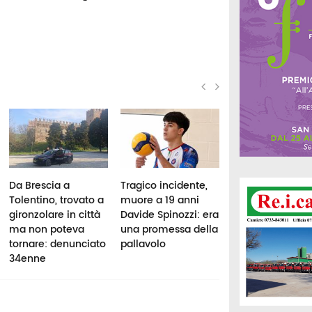
Da Brescia a
Tragico incidente,
Montelago Celti
Tolentino, trovato a
muore a 19 anni
Festival, controll
gironzolare in città
Davide Spinozzi: era
dei carabinieri: 
ma non poteva
una promessa della
persone segnal
tornare: denunciato
pallavolo
per droga
34enne