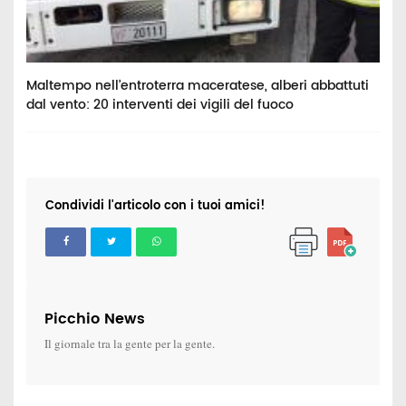
Maltempo nell’entroterra maceratese, alberi abbattuti
D
dal vento: 20 interventi dei vigili del fuoco
n
Condividi l'articolo con i tuoi amici!
Picchio News
Il giornale tra la gente per la gente.