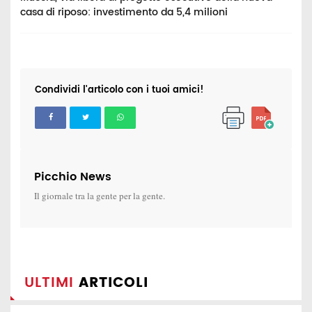
casa di riposo: investimento da 5,4 milioni
"
Condividi l'articolo con i tuoi amici!
Picchio News
Il giornale tra la gente per la gente.
ULTIMI
ARTICOLI