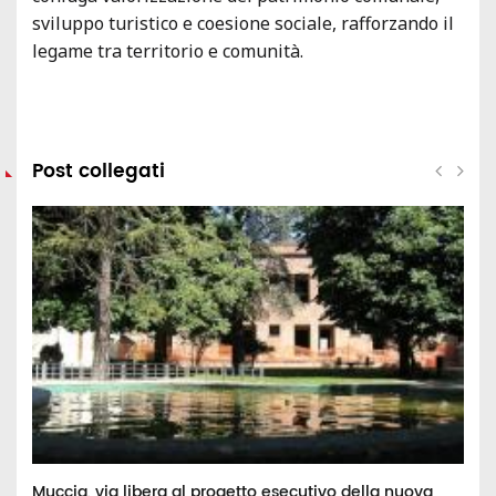
sviluppo turistico e coesione sociale, rafforzando il
legame tra territorio e comunità.
Post collegati
Muccia, via libera al progetto esecutivo della nuova
N