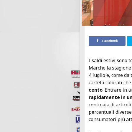
Facebook
I saldi estivi sono 
Marche la stagione d
4 luglio e, come da 
cartelli colorati c
cento
. Entrare in 
rapidamente in una
centinaia di artico
percentuali diverse
consumatori più att