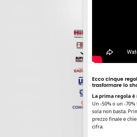
Ecco cinque regol
trasformare lo sh
La prima regola è 
Un -50% o un -70% f
sola non basta. Pri
prezzo finale e chie
cifra.