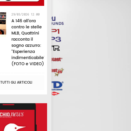
29/03/2026 12:00
A 146 all’ora
contro le stelle
MLB, Quattrini
racconta il
sogno azzurro:
"Esperienza
indimenticabile"
(FOTO e VIDEO)
UTTI GLI ARTICOLI