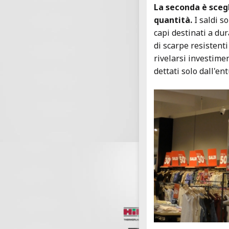
La seconda è scegl
quantità.
I saldi s
capi destinati a du
di scarpe resistent
rivelarsi investimen
dettati solo dall'e