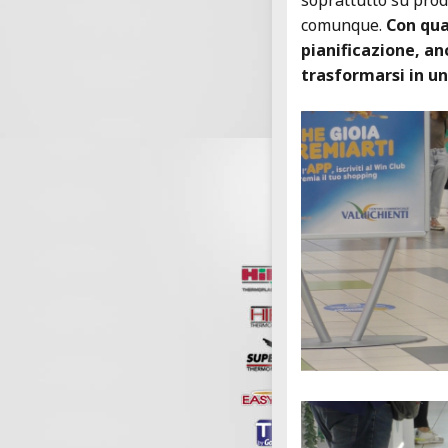
soprattutto su prod
comunque.
Con qual
pianificazione, anc
trasformarsi in u