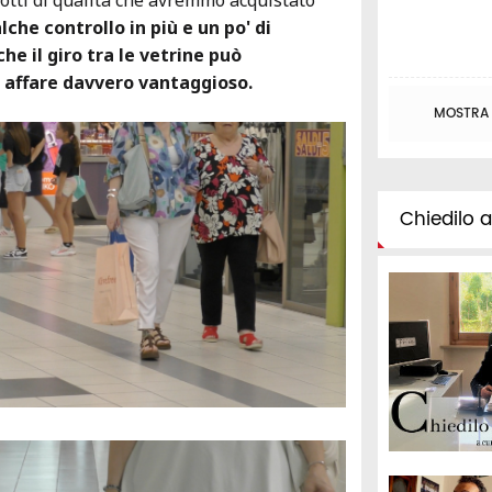
otti di qualità che avremmo acquistato
che controllo in più e un po' di
he il giro tra le vetrine può
n affare davvero vantaggioso.
MOSTRA T
Chiedilo al