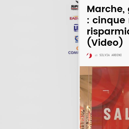
Marche, 
: cinque
risparmi
(Video)
SILVIA ARDINI
di