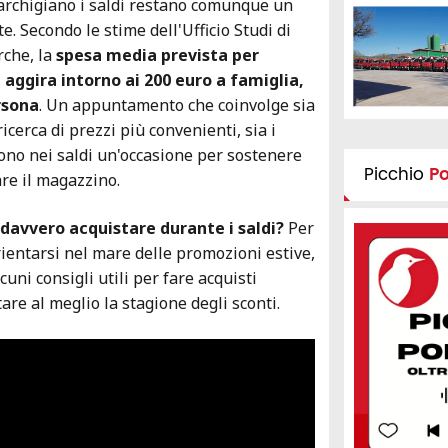
archigiano i saldi restano comunque un
 Secondo le stime dell'Ufficio Studi di
che, la
spesa media prevista per
 aggira intorno ai 200 euro a famiglia,
rsona
. Un appuntamento che coinvolge sia
ricerca di prezzi più convenienti, sia i
ono nei saldi un'occasione per sostenere
Picchio
P
are il magazzino.
davvero acquistare durante i saldi?
Per
orientarsi nel mare delle promozioni estive,
uni consigli utili per fare acquisti
are al meglio la stagione degli sconti.