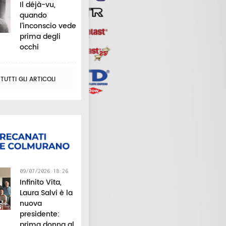
Il déjà-vu,
quando
l’inconscio vede
prima degli
occhi
UTTI GLI ARTICOLI
09/07/2026 18:26
Infinito Vita,
Laura Salvi è la
nuova
presidente:
prima donna al