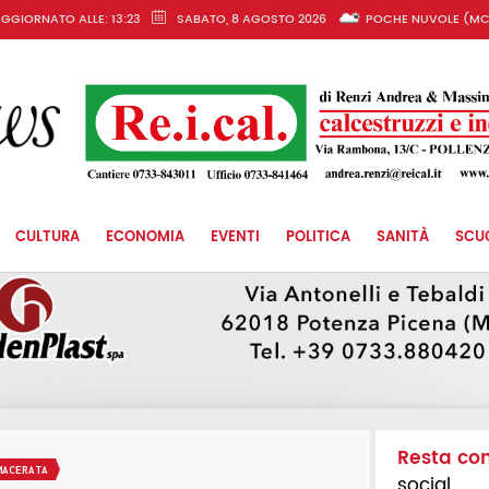
GGIORNATO ALLE: 13:23
SABATO, 8 AGOSTO 2026
POCHE NUVOLE (MC
CULTURA
ECONOMIA
EVENTI
POLITICA
SANITÀ
SCU
Resta co
MACERATA
social