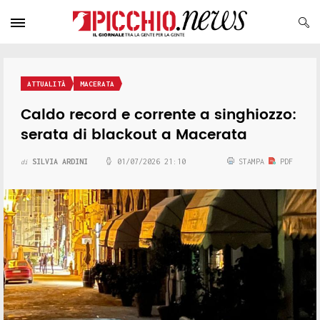
ATTUALITÀ
MACERATA
Caldo record e corrente a singhiozzo:
serata di blackout a Macerata
SILVIA ARDINI
01/07/2026 21:10
STAMPA
PDF
di