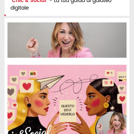
"
Chic & Social
" - La tua guida al galateo
digitale