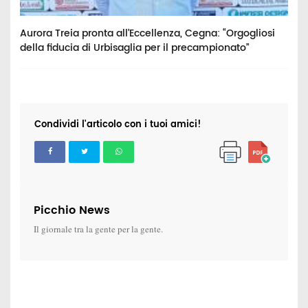
Aurora Treia pronta all’Eccellenza, Cegna: “Orgogliosi
H
della fiducia di Urbisaglia per il precampionato”
s
Condividi l'articolo con i tuoi amici!
Picchio News
Il giornale tra la gente per la gente.