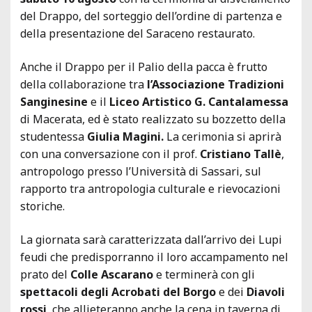
del Drappo, del sorteggio dell’ordine di partenza e
della presentazione del Saraceno restaurato.
Anche il Drappo per il Palio della pacca è frutto
della collaborazione tra
l’Associazione Tradizioni
Sanginesine
e il
Liceo Artistico G. Cantalamessa
di Macerata, ed è stato realizzato su bozzetto della
studentessa
Giulia Magini.
La cerimonia si aprirà
con una conversazione con il prof.
Cristiano Tallè
,
antropologo presso l’Università di Sassari, sul
rapporto tra antropologia culturale e rievocazioni
storiche.
La giornata sarà caratterizzata dall’arrivo dei Lupi
feudi che predisporranno il loro accampamento nel
prato del
Colle Ascarano
e terminerà con gli
spettacoli degli Acrobati del Borgo
e dei
Diavoli
rossi
, che allieteranno anche la cena in taverna di