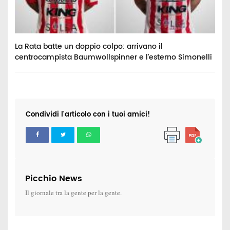
La Rata batte un doppio colpo: arrivano il
M
centrocampista Baumwollspinner e l'esterno Simonelli
"
Condividi l'articolo con i tuoi amici!
Picchio News
Il giornale tra la gente per la gente.