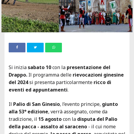
Si inizia
sabato 10
con la
presentazione del
Drappo.
Il programma delle
rievocazioni ginesine
del 2024
si presenta particolarmente
ricco di
eventi ed appuntamenti
.
Il
Palio di San Ginesio
, l’evento principe,
giunto
alla 53° edizione
, verrà assegnato, come da
tradizione, il
15 agosto
con la
disputa del Palio
della pacca - assalto al saraceno
- il cui nome
deriva dal premio,
la pacca di porco
, acquistata nel