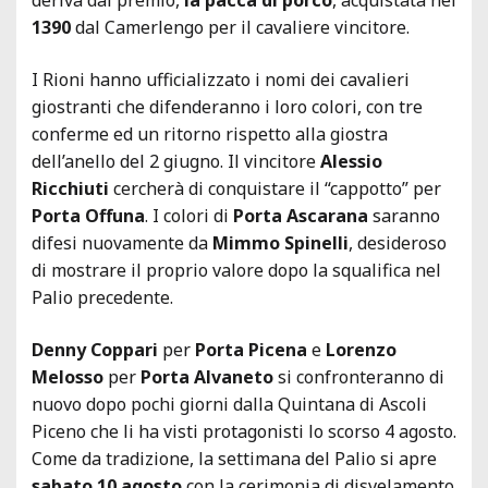
1390
dal Camerlengo per il cavaliere vincitore.
I Rioni hanno ufficializzato i nomi dei cavalieri
giostranti che difenderanno i loro colori, con tre
conferme ed un ritorno rispetto alla giostra
dell’anello del 2 giugno. Il vincitore
Alessio
Ricchiuti
cercherà di conquistare il “cappotto” per
Porta Offuna
. I colori di
Porta Ascarana
saranno
difesi nuovamente da
Mimmo Spinelli
, desideroso
di mostrare il proprio valore dopo la squalifica nel
Palio precedente.
Denny Coppari
per
Porta Picena
e
Lorenzo
Melosso
per
Porta Alvaneto
si confronteranno di
nuovo dopo pochi giorni dalla Quintana di Ascoli
Piceno che li ha visti protagonisti lo scorso 4 agosto.
Come da tradizione, la settimana del Palio si apre
sabato 10 agosto
con la cerimonia di disvelamento