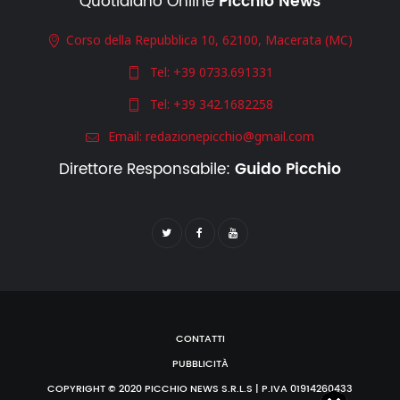
Quotidiano Online
Picchio News
Corso della Repubblica 10, 62100, Macerata (MC)
Tel:
+39 0733.691331
Tel:
+39 342.1682258
Email:
redazionepicchio@gmail.com
Direttore Responsabile:
Guido Picchio
CONTATTI
PUBBLICITÀ
COPYRIGHT © 2020 PICCHIO NEWS S.R.L.S | P.IVA 01914260433