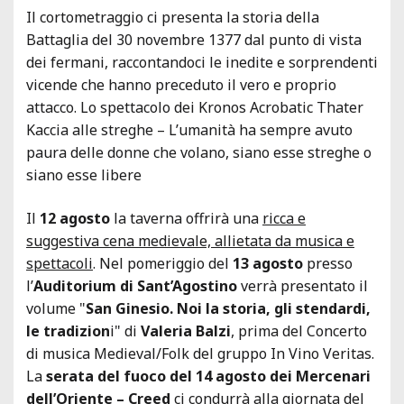
Il cortometraggio ci presenta la storia della
Battaglia del 30 novembre 1377 dal punto di vista
dei fermani, raccontandoci le inedite e sorprendenti
vicende che hanno preceduto il vero e proprio
attacco. Lo spettacolo dei Kronos Acrobatic Thater
Kaccia alle streghe – L’umanità ha sempre avuto
paura delle donne che volano, siano esse streghe o
siano esse libere
Il
12 agosto
la taverna offrirà una
ricca e
suggestiva cena medievale, allietata da musica e
spettacoli
. Nel pomeriggio del
13 agosto
presso
l’
Auditorium di Sant’Agostino
verrà presentato il
volume "
San Ginesio. Noi la storia, gli stendardi,
le tradizion
i" di
Valeria Balzi
, prima del Concerto
di musica Medieval/Folk del gruppo In Vino Veritas.
La
serata del fuoco del 14 agosto dei Mercenari
dell’Oriente – Creed
ci condurrà alla giornata del