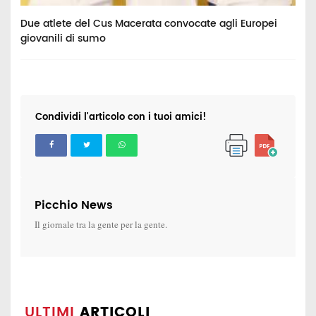
va
Due atlete del Cus Macerata convocate agli Europei
I
giovanili di sumo
t
Condividi l'articolo con i tuoi amici!
Picchio News
Il giornale tra la gente per la gente.
ULTIMI
ARTICOLI