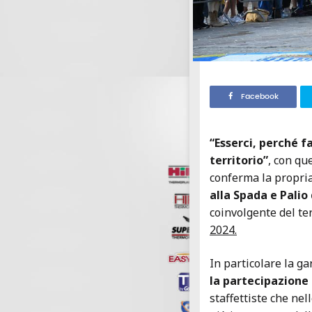
Facebook
“Esserci, perché f
territorio”
, con qu
conferma la propria
alla Spada e Palio
coinvolgente del te
2024.
In particolare la g
la partecipazione 
staffettiste che ne