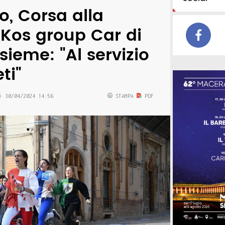
, Corsa alla
Kos group Car di
sieme: "Al servizio
ti"
30/04/2024 14:56
STAMPA
PDF