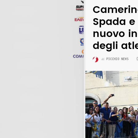
Camerino
Spada e 
nuovo in
degli atle
PICCHIO NEWS
di