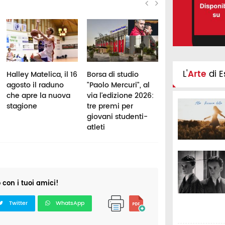
L'
Arte
di E
Halley Matelica, il 16
Borsa di studio
Halley Matelica,
agosto il raduno
"Paolo Mercuri", al
svelato il calend
che apre la nuova
via l'edizione 2026:
di Serie B
stagione
tre premi per
Interregionale:
giovani studenti-
esordio contro
atleti
Nardò
o con i tuoi amici!
Twitter
WhatsApp