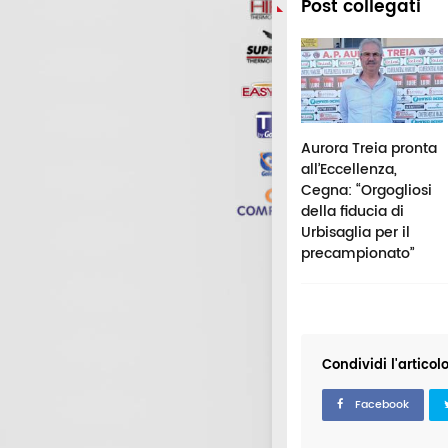
Post collegati
lley Matelica,
King & Queen
Aurora Treia pronta
elato il calendario
Beach Volley Tour,
all’Eccellenza,
 Serie B
presentata la XXVII
Cegna: “Orgogliosi
terregionale:
edizione a
della fiducia di
ordio contro
Civitanova
Urbisaglia per il
rdò
precampionato”
Condividi l'articol
Facebook