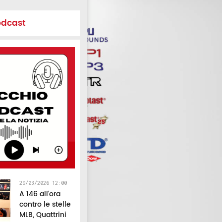
odcast
29/03/2026 12:00
A 146 all’ora
contro le stelle
MLB, Quattrini