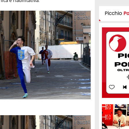
ica e riabilitativa.
Picchio
P