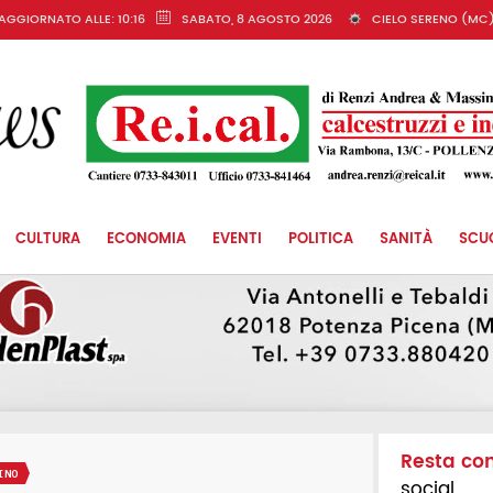
AGGIORNATO ALLE: 10:16
SABATO, 8 AGOSTO 2026
CIELO SERENO (MC
CULTURA
ECONOMIA
EVENTI
POLITICA
SANITÀ
SCU
Resta co
INO
social