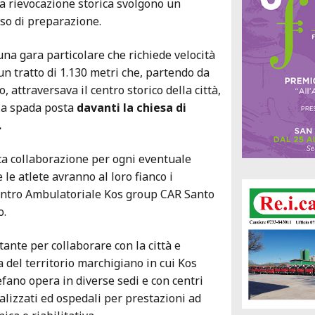
a rievocazione storica svolgono un
so di preparazione.
i una gara particolare che richiede velocità
un tratto di 1.130 metri che, partendo da
 attraversava il centro storico della città,
 la spada posta
davanti la chiesa di
.
ta collaborazione per ogni eventuale
e le atlete avranno al loro fianco i
Centro Ambulatoriale Kos group CAR Santo
o.
ante per collaborare con la città e
a del territorio marchigiano in cui Kos
fano opera in diverse sedi e con centri
alizzati ed ospedali per prestazioni ad