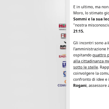
E in ultimo, ma non
Moro, lo stimato gi
Sommi e la sua lec
"nostra misconosciut
21:15.
Gli incontri sono a
i
l’amministrazione h
ospitando
quattro 
alla cittadinanza m
sotto le stelle
. Rap
coinvolgere la comu
confronto di idee e 
Rogani
, assessore 