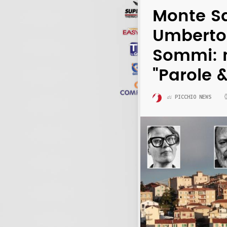
Monte Sa
Umberto 
Sommi: n
"Parole 
PICCHIO NEWS
di