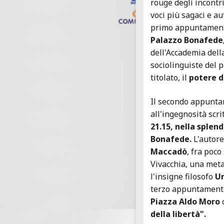
rouge degli incontri
voci più sagaci e a
primo appuntamen
Palazzo Bonafede
dell'Accademia dell
sociolinguiste del
titolato, il
potere d
Il secondo appuntam
all'ingegnosità scri
21.15, nella splend
Bonafede.
L'autore
Maccadò
, fra poco
Vivacchia, una meta
l'insigne filosofo
Um
terzo appuntament
Piazza Aldo Moro
c
della libertà".