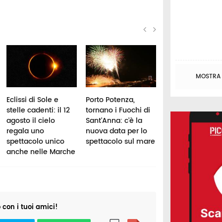
MOSTRA T
Eclissi di Sole e
Porto Potenza,
Macsi Festival, 
stelle cadenti: il 12
tornano i Fuochi di
finale a
agosto il cielo
Sant'Anna: c'è la
Montecassiano:
regala uno
nuova data per lo
sabato arriva
spettacolo unico
spettacolo sul mare
Chiara Galiazzo
anche nelle Marche
o con i tuoi amici!