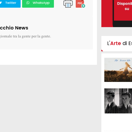
Twitter
WhatsApp
icchio News
giornale tra la gente per la gente.
L'
Arte
di E