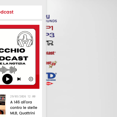
odcast
29/03/2026 12:00
A 146 all’ora
contro le stelle
MLB, Quattrini