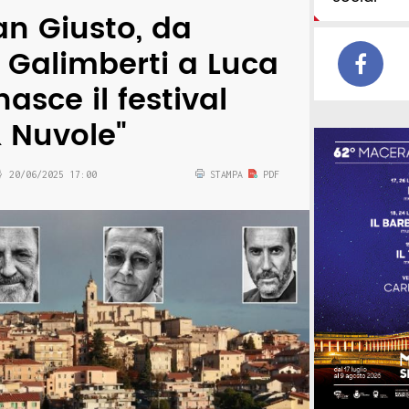
n Giusto, da
Galimberti a Luca
asce il festival
& Nuvole"
20/06/2025 17:00
STAMPA
PDF