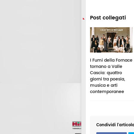
Post collegati
csi Festival, gran
Urbisaglia, "Elettra
I Fumi della Fornace
nale a
1944" arriva
tornano a Valle
ntecassiano:
all'Anfiteatro
Cascia: quattro
bato arriva
Romano:
giorni tra poesia,
iara Galiazzo
protagonista
musica e arti
Pamela Villoresi
contemporanee
Condividi l'articol