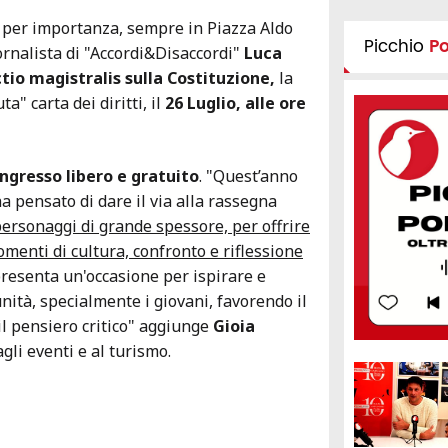
 per importanza, sempre in Piazza Aldo
Picchio
P
ornalista di "Accordi&Disaccordi"
Luca
tio magistralis sulla Costituzione,
la
a" carta dei diritti, il
26 Luglio, alle ore
ngresso libero e gratuito
. "Quest’anno
a pensato di dare il via alla rassegna
personaggi di grande spessore, per offrire
omenti di cultura, confronto e riflessione
presenta un'occasione per ispirare e
nità, specialmente i giovani, favorendo il
il pensiero critico" aggiunge
Gioia
agli eventi e al turismo.