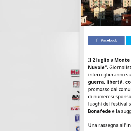
Facebook
Il
2 luglio
a
Monte 
Nuvole".
Giornalisti
interrogheranno su
guerra, libertà, co
promosso dal comun
di numerosi sponso
luoghi del festival 
Bonafede
e la sug
Una rassegna all'ins