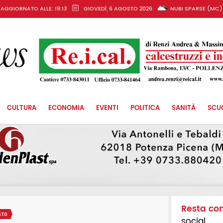
AGGIORNATO ALLE: 19:13
GIOVEDÌ, 6 AGOSTO 2026
NUBI SPARSE (MC)
CULTURA
ECONOMIA
EVENTI
POLITICA
SANITÀ
SCU
Resta co
STO
social