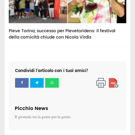
Pieve Torina, successo per Pievetoridens: il festival
C
della comicità chiude con Nicola Virdis
p
Condividi l'articolo con i tuoi amici!
Picchio News
Il giornale tra la gente per la gente.