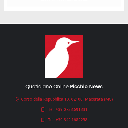
Quotidiano Online
Picchio News
Corso della Repubblica 10, 62100, Macerata (MC)
Tel:
+39 0733.691331
Tel:
+39 342.1682258